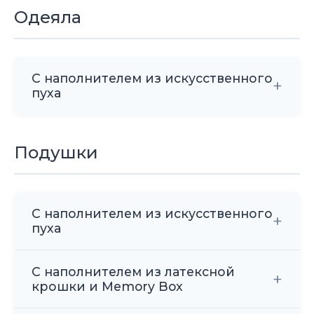
Одеяла
С наполнителем из искусственного
+
пуха
Подушки
Стирка
Допускается деликатная стирка
С наполнителем из искусственного
при температуре не выше 40°C.
+
пуха
Используйте щадящие моющие
средства без отбеливателя.
С наполнителем из латексной
+
40°
~
крошки и Memory Box
40°C
Деликатно
Стирка