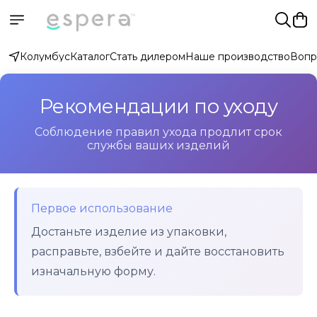
Колумбус
Каталог
Стать дилером
Наше производство
Вопр
Рекомендации по уходу
Соблюдение правил ухода продлит срок
службы ваших изделий
Первое использование
Достаньте изделие из упаковки,
расправьте, взбейте и дайте восстановить
изначальную форму.