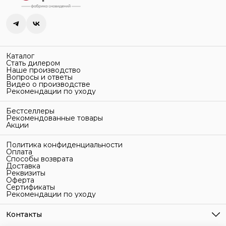
Сушка
изнаночной стороны
стиркой
Химчистка
Сушить в дали от прямых
солнечных лучей
●●
△
2 точки
Хранение
☀
Без хлора
Каталог
Стать дилером
Хранить в сухом, хорошо
Наше производство
В тени
Вопросы и ответы
проветриваемом месте, в
Видео о производстве
Важно
Рекомендации по уходу
фирменной сумке или чехле для
Не использовать отбеливатели с
защиты от пыли
Глажка
Бестселлеры
хлором для цветных моделей.
Рекомендованные товары
Не гладить
Акции
Разделять по цветам перед
стиркой
Политика конфиденциальности
⚇
Оплата
Способы возврата
△
Доставка
Не гладить
Реквизиты
Оферта
Без хлора
Сертификаты
Рекомендации по уходу
Контакты