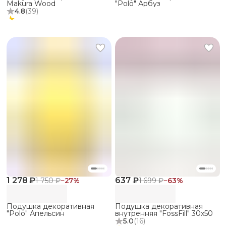
Makura Wood
"Polo" Арбуз
4.8
(
39
)
1 278 ₽
637 ₽
1 750 ₽
−
27
%
1 699 ₽
−
63
%
Подушка декоративная
Подушка декоративная
"Polo" Апельсин
внутренняя "FossFill" 30х50
5.0
(
16
)