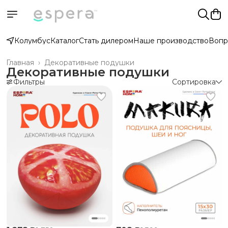
Колумбус
Каталог
Стать дилером
Наше производство
Вопр
Главная
›
Декоративные подушки
Декоративные подушки
Фильтры
Сортировка