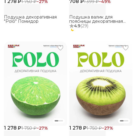
1 278 ₽
708 ₽
1 750 ₽
−
27
%
1 399 ₽
−
49
%
Подушка декоративная
Подушка валик для
"Polo" Помидор
поясницы декоративная
Makura
4.9
(
29
)
1 278 ₽
1 278 ₽
1 750 ₽
−
27
%
1 750 ₽
−
27
%