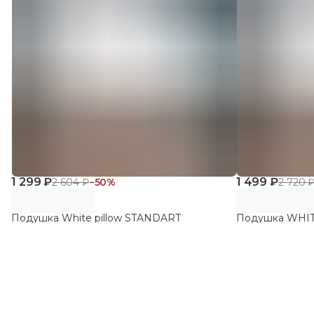
1 299 ₽
1 499 ₽
2 604 ₽
−
50
%
2 720 
Подушка White pillow STANDART
Подушка WHI