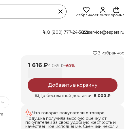
Избранное
Войти
Корзина
8 (800) 777-24-56
service@espera.ru
В избранное
1 616 ₽
4 039 ₽
−
60
%
Добавить в корзину
До бесплатной доставки:
8 000 ₽
Что говорят покупатели о товаре
ra
Подушка получила высокую оценку от
покупателей за свою удобную жесткость и
ху.
качественное исполнение. Съемный чехол и