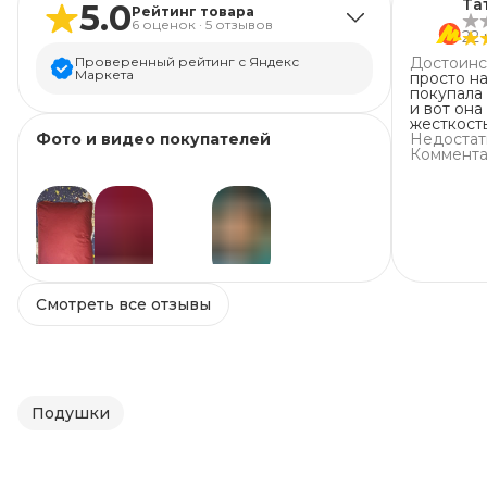
Та
5.0
Рейтинг товара
6
оценок
·
5
отзывов
22 
Проверенный рейтинг с Яндекс
Достоинс
Маркета
просто на
покупала
и вот она наш
5
звёзд
6
жесткость
Фото и видео покупателей
Недостат
4
звезды
0
Коммент
производи
3
звезды
0
качество 
2
звезды
0
1
звезда
0
Смотреть все отзывы
+
3
Подушки