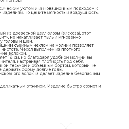
omfort 3D!
ссическим уютом и инновационным подходом к
 изделиям, но цените мягкость и воздушность,
ый из древесной целлюлозы (вискоза), этот
ит», не накапливает пыль и мгновенно
у головы и шеи.
нешним съемным чехлом на молнии позволяет
в чистоте. Чехол выполнен из плотного
ние волокон.
ет 18 см, но благодаря удобной молнии вы
нителя, настраивая плотность под себя.
ной тесьмой и объемным бортом, который не
е держать форму долгие годы.
вискозного волокна делает изделие безопасным
 деликатным отжимом. Изделие быстро сохнет и