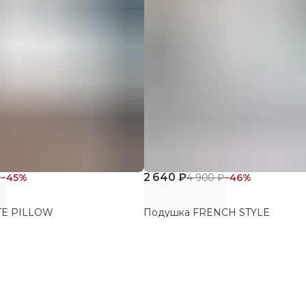
2 640 ₽
₽
−
45
%
4 900 ₽
−
46
%
TE PILLOW
Подушка FRENCH STYLE