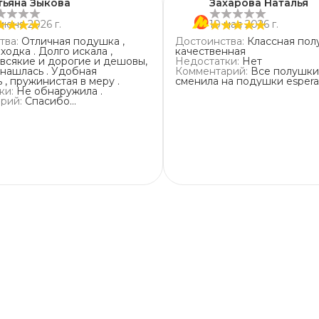
тьяна Зыкова
Захарова Наталья
июня 2026 г.
10 мая 2026 г.
тва
:
Отличная подушка ,
Достоинства
:
Классная пол
ходка . Долго искала ,
качественная
 всякие и дорогие и дешовы,
Недостатки
:
Нет
лась . Удобная
Комментарий
:
Все полушки
 , пружинистая в меру .
сменила на подушки espera
ки
:
Не обнаружила .
арий
:
Спасибо
телю и продавцу , за
и быструю доставку .