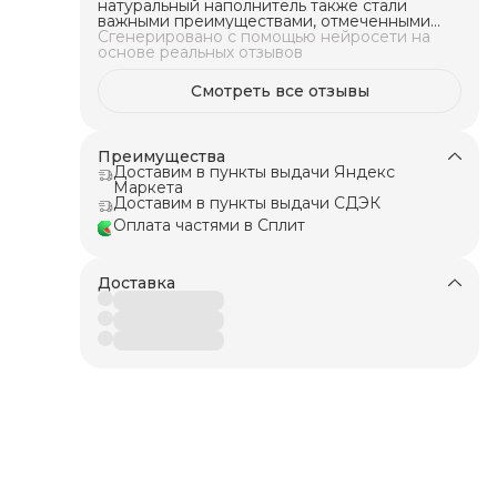
натуральный наполнитель также стали
шка
важными преимуществами, отмеченными
покупателями. Эта подушка идеально
Сгенерировано с помощью нейросети на
подойдет для тех, кто предпочитает
основе реальных отзывов
ный
упругие подушки с натуральным
 пух
наполнителем и съемным чехлом.
Смотреть все отзывы
т
Преимущества
 его
Доставим в пункты выдачи Яндекс
ехол
Маркета
о
Доставим в пункты выдачи СДЭК
яет
Оплата частями в Сплит
Доставка
нной
т
у
етей
C с
яет