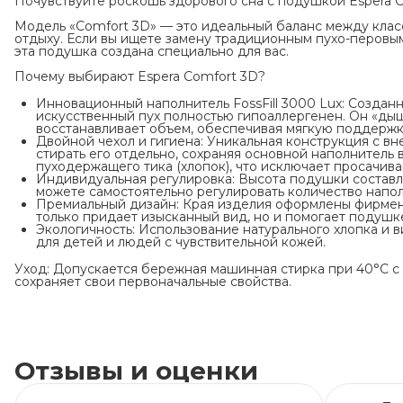
Почувствуйте роскошь здорового сна с подушкой Espera C
Модель «Comfort 3D» — это идеальный баланс между кла
отдыху. Если вы ищете замену традиционным пухо-перовым
эта подушка создана специально для вас.
Почему выбирают Espera Comfort 3D?
Инновационный наполнитель FossFill 3000 Lux: Созданн
искусственный пух полностью гипоаллергенен. Он «дыш
восстанавливает объем, обеспечивая мягкую поддержк
Двойной чехол и гигиена: Уникальная конструкция с в
стирать его отдельно, сохраняя основной наполнитель 
пуходержащего тика (хлопок), что исключает просачива
Индивидуальная регулировка: Высота подушки составля
можете самостоятельно регулировать количество напол
Премиальный дизайн: Края изделия оформлены фирмен
только придает изысканный вид, но и помогает подушк
Экологичность: Использование натурального хлопка и 
для детей и людей с чувствительной кожей.
Уход: Допускается бережная машинная стирка при 40°C с
сохраняет свои первоначальные свойства.
Отзывы и оценки