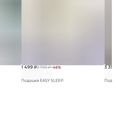
1 499 ₽
3 350
2 790 ₽
−
46
%
Подушка EASY SLEEP
Поду