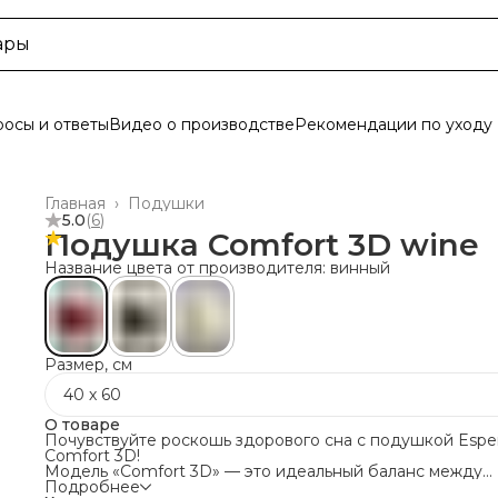
осы и ответы
Видео о производстве
Рекомендации по уходу
Главная
›
Подушки
5.0
(
6
)
Подушка Comfort 3D wine
Название цвета от производителя: винный
Размер, см
40 х 60
О товаре
Почувствуйте роскошь здорового сна с подушкой Espe
Comfort 3D!
Модель «Comfort 3D» — это идеальный баланс между
классическим уютом и инновационным подходом к отды
Подробнее