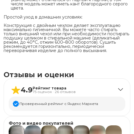
числе модель может иметь кант благородного серого
цвета.
Простой уход в домашних условиях:
Конструкция с двойным чехлом делает эксплуатацию
максимально гигиеничной. Вы можете часто стирать
только внешний чехол или при необходимости постирать
подушку целиком в стиральной машине (деликатный
режим, до 40°C, отжим 600–800 оборотов). Сушить
рекомендуется горизонтально, периодически
переворачивая изделие до полного высыхания.
Отзывы и оценки
4.9
Рейтинг товара
75
оценок
·
26
отзывов
Проверенный рейтинг с Яндекс Маркета
5
звёзд
69
Фото и видео покупателей
4
звезды
3
3
звезды
2