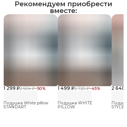
Рекомендуем приобрести
вместе:
1 299 ₽
1 499 ₽
2 640 
2 604 ₽
−
50
%
2 720 ₽
−
45
%
Подушка White pillow
Подушка WHITE
Подуш
STANDART
PILLOW
STYLE