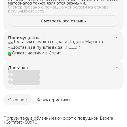
материалов также являются важными
преимуществами. Подушка подойдет для тех, кто
Сгенерировано с помощью нейросети на основе
ищет удобство и качество.
реальных отзывов
Смотреть все отзывы
Преимущества
Доставим в пункты выдачи Яндекс Маркета
Доставим в пункты выдачи СДЭК
Оплата частями в Сплит
Доставка
О товаре
Характеристики
Погрузитесь в облачный комфорт с подушкой Espera
«Comfort» 50х70!