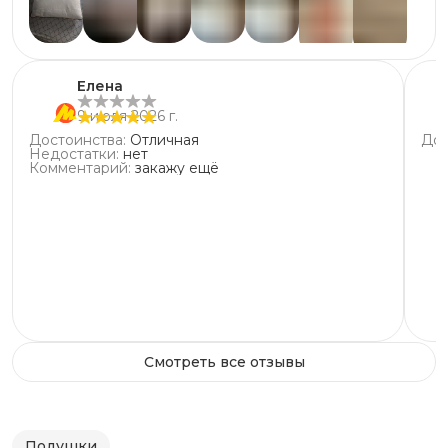
2
звезды
0
+
7
1
звезда
1
Елена
9 июля 2026 г.
Достоинства
:
Отличная
Дос
Недостатки
:
нет
Комментарий
:
закажу ещё
Смотреть все отзывы
Подушки