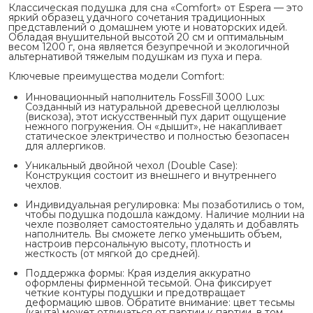
Классическая подушка для сна «Comfort» от Espera — это
яркий образец удачного сочетания традиционных
представлений о домашнем уюте и новаторских идей.
Обладая внушительной высотой 20 см и оптимальным
весом 1200 г, она является безупречной и экологичной
альтернативой тяжелым подушкам из пуха и пера.
Ключевые преимущества модели Comfort:
Инновационный наполнитель FossFill 3000 Lux:
Созданный из натуральной древесной целлюлозы
(вискоза), этот искусственный пух дарит ощущение
нежного погружения. Он «дышит», не накапливает
статическое электричество и полностью безопасен
для аллергиков.
Уникальный двойной чехол (Double Case):
Конструкция состоит из внешнего и внутреннего
чехлов.
Индивидуальная регулировка: Мы позаботились о том,
чтобы подушка подошла каждому. Наличие молнии на
чехле позволяет самостоятельно удалять и добавлять
наполнитель. Вы сможете легко уменьшить объем,
настроив персональную высоту, плотность и
жесткость (от мягкой до средней).
Поддержка формы: Края изделия аккуратно
оформлены фирменной тесьмой. Она фиксирует
четкие контуры подушки и предотвращает
деформацию швов. Обратите внимание: цвет тесьмы
(канта) может отличаться от партии к партии, в том