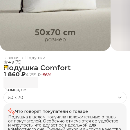
Главная
›
Подушки
4.9
(
75
)
Подушка Comfort
1 860 ₽
4 259 ₽
−
56
%
Размер, см
50 х 70
Что говорят покупатели о товаре
Подушка в целом получила положительные отзывы
от покупателей. Особенно отмечаются ее удобство
и упругость, что делает ее идеальной для
комфортного сна. Съемный чехол и высокое качество