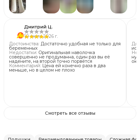
2
звезды
0
+
10
1
звезда
0
Дмитрий Ц.
10 июля 2026 г.
Достоинства
:
Достаточно удобная не только для
Дос
беременных
исп
Недостатки
:
Оригинальная наволочка
Нед
совершенно не продуманна, один раз вы её
нуж
надените, на второй точно порвётся
око
Комментарий
:
Цена ей конечно раза в два
меньше, но в целом не плохо
Смотреть все отзывы
Подушки
Рекомендованные товары
Сложная фо