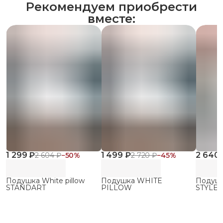
Рекомендуем приобрести
вместе:
1 299 ₽
1 499 ₽
2 640 
2 604 ₽
−
50
%
2 720 ₽
−
45
%
Подушка White pillow
Подушка WHITE
Подуш
STANDART
PILLOW
STYLE