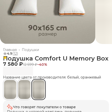
Главная
›
Подушки
4.9
(
12
)
Подушка Comfort U Memory Box
7 580 ₽
12 599 ₽
−
40
%
Название цвета от производителя: белый, оранжевый
Что говорят покупатели о товаре
Подушка, о которой идет речь, получила