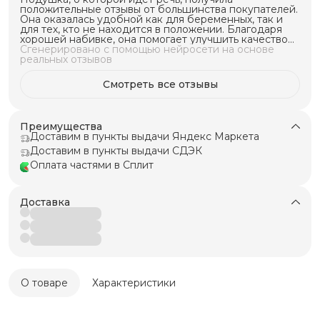
положительные отзывы от большинства покупателей.
Она оказалась удобной как для беременных, так и
для тех, кто не находится в положении. Благодаря
хорошей набивке, она помогает улучшить качество
сна и обеспечивает поддержку спины и ног. Многие
Сгенерировано с помощью нейросети на основе
покупатели отмечают ее мягкость и приятные
реальных отзывов
ощущения при использовании. Большинство
покупателей рекомендуют эту подушку, особенно
Смотреть все отзывы
если вы ищете удобную и мягкую поддержку для
сна.
Преимущества
Доставим в пункты выдачи Яндекс Маркета
Доставим в пункты выдачи СДЭК
Оплата частями в Сплит
Доставка
О товаре
Характеристики