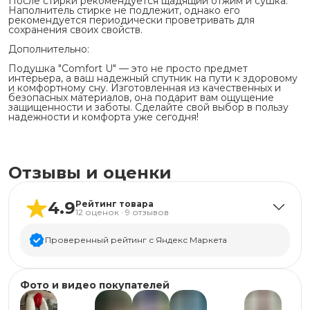
После стирки рекомендуется щадящий отжим и сушка.
Наполнитель стирке не подлежит, однако его
рекомендуется периодически проветривать для
сохранения своих свойств.
Дополнительно:
Подушка "Comfort U" — это не просто предмет
интерьера, а ваш надежный спутник на пути к здоровому
и комфортному сну. Изготовленная из качественных и
безопасных материалов, она подарит вам ощущение
защищенности и заботы. Сделайте свой выбор в пользу
надежности и комфорта уже сегодня!
Отзывы и оценки
4.9
Рейтинг товара
12
оценок
·
9
отзывов
Проверенный рейтинг с Яндекс Маркета
5
звёзд
11
Фото и видео покупателей
4
звезды
1
3
звезды
0