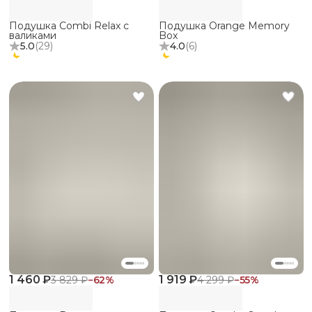
Подушка Combi Relax с
Подушка Orange Memory
валиками
Box
5.0
(
29
)
4.0
(
6
)
1 460 ₽
1 919 ₽
3 829 ₽
−
62
%
4 299 ₽
−
55
%