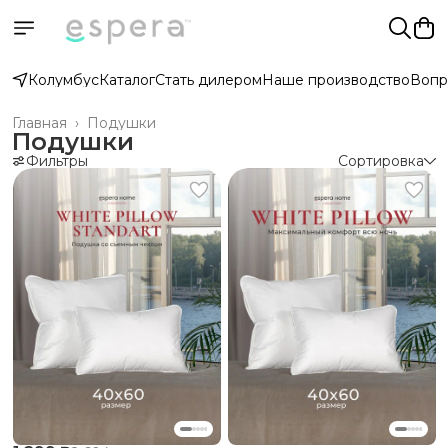
Колумбус
Каталог
Стать дилером
Наше производство
Вопр
Главная
›
Подушки
Подушки
Фильтры
Сортировка