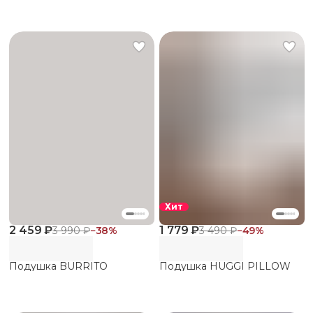
Хит
2 459 ₽
1 779 ₽
3 990 ₽
−
38
%
3 490 ₽
−
49
%
Подушка BURRITO
Подушка HUGGI PILLOW