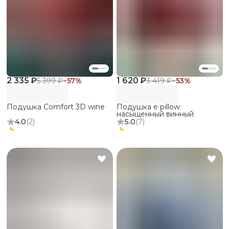
2 335 ₽
1 620 ₽
5 399 ₽
−
57
%
3 419 ₽
−
53
%
Подушка Comfort 3D wine
Подушка e pillow
насыщенный винный
4.0
(
2
)
5.0
(
7
)