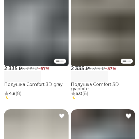
2 335 ₽
2 335 ₽
5 399 ₽
−
57
%
5 399 ₽
−
57
%
Подушка Comfort 3D gray
Подушка Comfort 3D
graphite
4.8
(
8
)
5.0
(
8
)