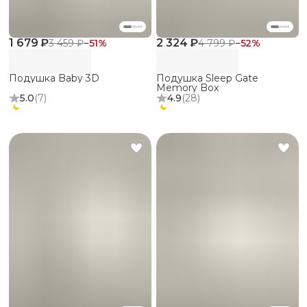
1 679 ₽
2 324 ₽
3 459 ₽
−
51
%
4 799 ₽
−
52
%
Подушка Baby 3D
Подушка Sleep Gate
Memory Box
5.0
(
7
)
4.9
(
28
)