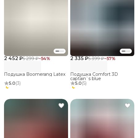
2 452 ₽
2 335 ₽
5 299 ₽
−
54
%
5 399 ₽
−
57
%
Подушка Boomerang Latex
Подушка Comfort 3D
captain`s blue
5.0
(
3
)
5.0
(
5
)