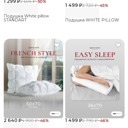
1 299 ₽
2 604 ₽
−
50
%
1 499 ₽
2 720 ₽
−
45
%
Подушка White pillow
STANDART
Подушка WHITE PILLOW
2 640 ₽
1 499 ₽
4 900 ₽
−
46
%
2 790 ₽
−
46
%