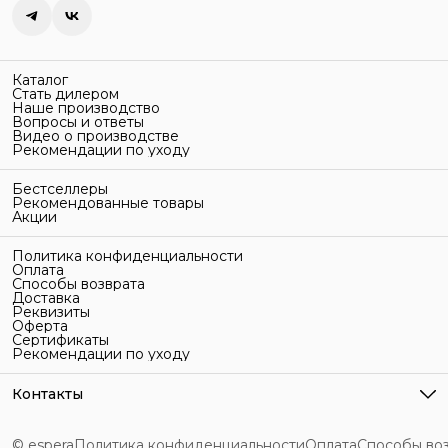
Каталог
Стать дилером
Наше производство
Вопросы и ответы
Видео о производстве
Рекомендации по уходу
Бестселлеры
Рекомендованные товары
Акции
Политика конфиденциальности
Оплата
Способы возврата
Доставка
Реквизиты
Оферта
Сертификаты
Рекомендации по уходу
Контакты
Адрес
г. Санкт-Петербург, ул. Гельсингфорсская, 3Л
© espera
Политика конфиденциальности
Оплата
Способы во
Телефон