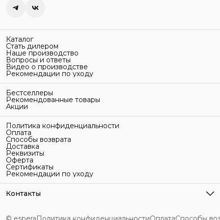
Каталог
Стать дилером
Наше производство
Вопросы и ответы
Видео о производстве
Рекомендации по уходу
Бестселлеры
Рекомендованные товары
Акции
Политика конфиденциальности
Оплата
Способы возврата
Доставка
Реквизиты
Оферта
Сертификаты
Рекомендации по уходу
Контакты
Адрес
г. Санкт-Петербург, ул. Гельсингфорсская, 3Л
© espera
Политика конфиденциальности
Оплата
Способы во
Телефон