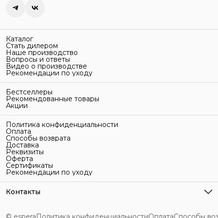
Каталог
Стать дилером
Наше производство
Вопросы и ответы
Видео о производстве
Рекомендации по уходу
Бестселлеры
Рекомендованные товары
Акции
Политика конфиденциальности
Оплата
Способы возврата
Доставка
Реквизиты
Оферта
Сертификаты
Рекомендации по уходу
Контакты
Адрес
г. Санкт-Петербург, ул. Гельсингфорсская, 3Л
© espera
Политика конфиденциальности
Оплата
Способы во
Телефон