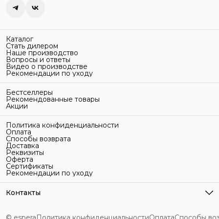
Каталог
Стать дилером
Наше производство
Вопросы и ответы
Видео о производстве
Рекомендации по уходу
Бестселлеры
Рекомендованные товары
Акции
Политика конфиденциальности
Оплата
Способы возврата
Доставка
Реквизиты
Оферта
Сертификаты
Рекомендации по уходу
Контакты
Адрес
г. Санкт-Петербург, ул. Гельсингфорсская, 3Л
© espera
Политика конфиденциальности
Оплата
Способы во
Телефон