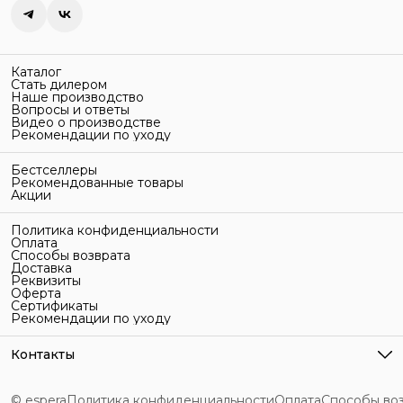
Каталог
Стать дилером
Наше производство
Вопросы и ответы
Видео о производстве
Рекомендации по уходу
Бестселлеры
Рекомендованные товары
Акции
Политика конфиденциальности
Оплата
Способы возврата
Доставка
Реквизиты
Оферта
Сертификаты
Рекомендации по уходу
Контакты
Адрес
г. Санкт-Петербург, ул. Гельсингфорсская, 3Л
© espera
Политика конфиденциальности
Оплата
Способы во
Телефон