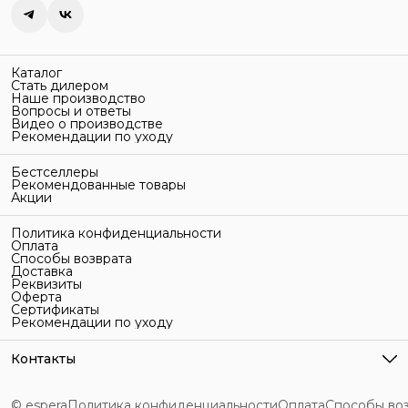
Каталог
Стать дилером
Наше производство
Вопросы и ответы
Видео о производстве
Рекомендации по уходу
Бестселлеры
Рекомендованные товары
Акции
Политика конфиденциальности
Оплата
Способы возврата
Доставка
Реквизиты
Оферта
Сертификаты
Рекомендации по уходу
Контакты
Адрес
г. Санкт-Петербург, ул. Гельсингфорсская, 3Л
© espera
Политика конфиденциальности
Оплата
Способы во
Телефон