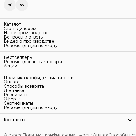
Каталог
Стать дилером
Наше производство
Вопросы и ответы
Видео о производстве
Рекомендации по уходу
Бестселлеры
Рекомендованные товары
Акции
Политика конфиденциальности
Оплата
Способы возврата
Доставка
Реквизиты
Оферта
Сертификаты
Рекомендации по уходу
Контакты
Адрес
г. Санкт-Петербург, ул. Гельсингфорсская, 3Л
© espera
Политика конфиденциальности
Оплата
Способы во
Телефон