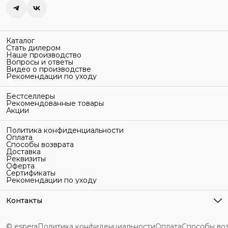
Каталог
Стать дилером
Наше производство
Вопросы и ответы
Видео о производстве
Рекомендации по уходу
Бестселлеры
Рекомендованные товары
Акции
Политика конфиденциальности
Оплата
Способы возврата
Доставка
Реквизиты
Оферта
Сертификаты
Рекомендации по уходу
Контакты
Адрес
г. Санкт-Петербург, ул. Гельсингфорсская, 3Л
© espera
Политика конфиденциальности
Оплата
Способы во
Телефон