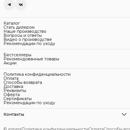
Каталог
Стать дилером
Наше производство
Вопросы и ответы
Видео о производстве
Рекомендации по уходу
Бестселлеры
Рекомендованные товары
Акции
Политика конфиденциальности
Оплата
Способы возврата
Доставка
Реквизиты
Оферта
Сертификаты
Рекомендации по уходу
Контакты
Адрес
г. Санкт-Петербург, ул. Гельсингфорсская, 3Л
© espera
Политика конфиденциальности
Оплата
Способы во
Телефон