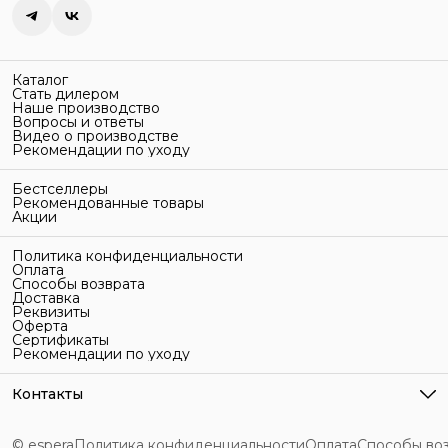
Каталог
Стать дилером
Наше производство
Вопросы и ответы
Видео о производстве
Рекомендации по уходу
Бестселлеры
Рекомендованные товары
Акции
Политика конфиденциальности
Оплата
Способы возврата
Доставка
Реквизиты
Оферта
Сертификаты
Рекомендации по уходу
Контакты
Адрес
г. Санкт-Петербург, ул. Гельсингфорсская, 3Л
© espera
Политика конфиденциальности
Оплата
Способы во
Телефон