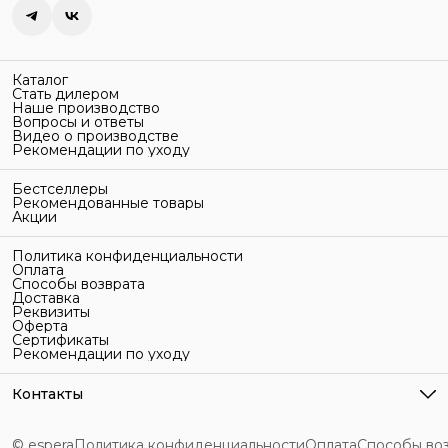
Каталог
Стать дилером
Наше производство
Вопросы и ответы
Видео о производстве
Рекомендации по уходу
Бестселлеры
Рекомендованные товары
Акции
Политика конфиденциальности
Оплата
Способы возврата
Доставка
Реквизиты
Оферта
Сертификаты
Рекомендации по уходу
Контакты
Адрес
г. Санкт-Петербург, ул. Гельсингфорсская, 3Л
© espera
Политика конфиденциальности
Оплата
Способы во
Телефон