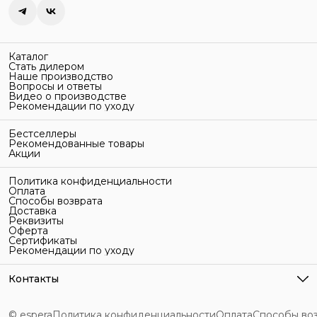
Каталог
Стать дилером
Наше производство
Вопросы и ответы
Видео о производстве
Рекомендации по уходу
Бестселлеры
Рекомендованные товары
Акции
Политика конфиденциальности
Оплата
Способы возврата
Доставка
Реквизиты
Оферта
Сертификаты
Рекомендации по уходу
Контакты
Адрес
г. Санкт-Петербург, ул. Гельсингфорсская, 3Л
© espera
Политика конфиденциальности
Оплата
Способы во
Телефон