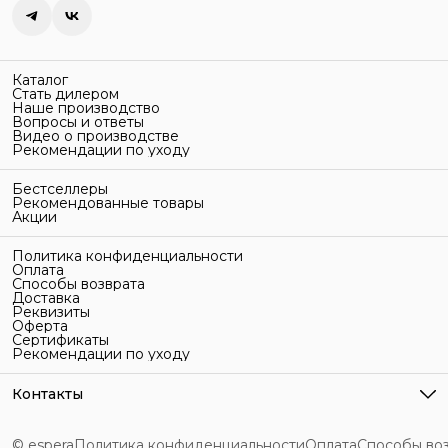
Каталог
Стать дилером
Наше производство
Вопросы и ответы
Видео о производстве
Рекомендации по уходу
Бестселлеры
Рекомендованные товары
Акции
Политика конфиденциальности
Оплата
Способы возврата
Доставка
Реквизиты
Оферта
Сертификаты
Рекомендации по уходу
Контакты
Адрес
г. Санкт-Петербург, ул. Гельсингфорсская, 3Л
© espera
Политика конфиденциальности
Оплата
Способы во
Телефон