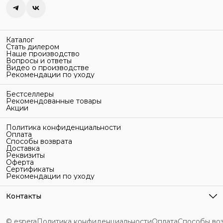
Каталог
Стать дилером
Наше производство
Вопросы и ответы
Видео о производстве
Рекомендации по уходу
Бестселлеры
Рекомендованные товары
Акции
Политика конфиденциальности
Оплата
Способы возврата
Доставка
Реквизиты
Оферта
Сертификаты
Рекомендации по уходу
Контакты
Адрес
г. Санкт-Петербург, ул. Гельсингфорсская, 3Л
© espera
Политика конфиденциальности
Оплата
Способы во
Телефон