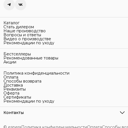
Каталог
Стать дилером
Наше производство
Вопросы и ответы
Видео о производстве
Рекомендации по уходу
Бестселлеры
Рекомендованные товары
Акции
Политика конфиденциальности
Оплата
Способы возврата
Доставка
Реквизиты
Оферта
Сертификаты
Рекомендации по уходу
Контакты
Адрес
г. Санкт-Петербург, ул. Гельсингфорсская, 3Л
© espera
Политика конфиденциальности
Оплата
Способы во
Телефон