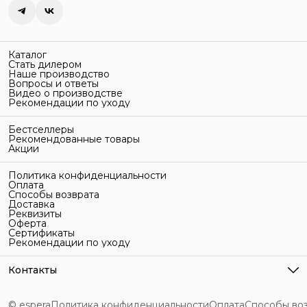
Каталог
Стать дилером
Наше производство
Вопросы и ответы
Видео о производстве
Рекомендации по уходу
Бестселлеры
Рекомендованные товары
Акции
Политика конфиденциальности
Оплата
Способы возврата
Доставка
Реквизиты
Оферта
Сертификаты
Рекомендации по уходу
Контакты
Адрес
г. Санкт-Петербург, ул. Гельсингфорсская, 3Л
© espera
Политика конфиденциальности
Оплата
Способы во
Телефон