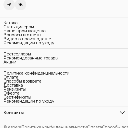
Каталог
Стать дилером
Наше производство
Вопросы и ответы
Видео о производстве
Рекомендации по уходу
Бестселлеры
Рекомендованные товары
Акции
Политика конфиденциальности
Оплата
Способы возврата
Доставка
Реквизиты
Оферта
Сертификаты
Рекомендации по уходу
Контакты
Адрес
г. Санкт-Петербург, ул. Гельсингфорсская, 3Л
© espera
Политика конфиденциальности
Оплата
Способы во
Телефон