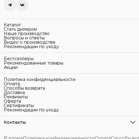
Каталог
Стать дилером
Наше производство
Вопросы и ответы
Видео о производстве
Рекомендации по уходу
Бестселлеры
Рекомендованные товары
Акции
Политика конфиденциальности
Оплата
Способы возврата
Доставка
Реквизиты
Оферта
Сертификаты
Рекомендации по уходу
Контакты
Адрес
г. Санкт-Петербург, ул. Гельсингфорсская, 3Л
© espera
Политика конфиденциальности
Оплата
Способы во
Телефон