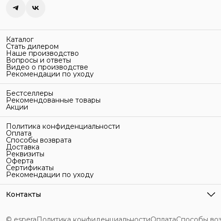
Каталог
Стать дилером
Наше производство
Вопросы и ответы
Видео о производстве
Рекомендации по уходу
Бестселлеры
Рекомендованные товары
Акции
Политика конфиденциальности
Оплата
Способы возврата
Доставка
Реквизиты
Оферта
Сертификаты
Рекомендации по уходу
Контакты
Адрес
г. Санкт-Петербург, ул. Гельсингфорсская, 3Л
© espera
Политика конфиденциальности
Оплата
Способы во
Телефон