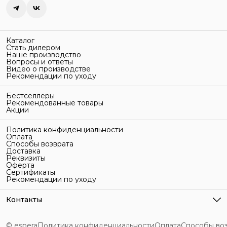
Каталог
Стать дилером
Наше производство
Вопросы и ответы
Видео о производстве
Рекомендации по уходу
Бестселлеры
Рекомендованные товары
Акции
Политика конфиденциальности
Оплата
Способы возврата
Доставка
Реквизиты
Оферта
Сертификаты
Рекомендации по уходу
Контакты
Адрес
г. Санкт-Петербург, ул. Гельсингфорсская, 3Л
© espera
Политика конфиденциальности
Оплата
Способы во
Телефон