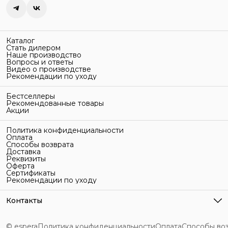
Каталог
Стать дилером
Наше производство
Вопросы и ответы
Видео о производстве
Рекомендации по уходу
Бестселлеры
Рекомендованные товары
Акции
Политика конфиденциальности
Оплата
Способы возврата
Доставка
Реквизиты
Оферта
Сертификаты
Рекомендации по уходу
Контакты
Адрес
г. Санкт-Петербург, ул. Гельсингфорсская, 3Л
© espera
Политика конфиденциальности
Оплата
Способы во
Телефон