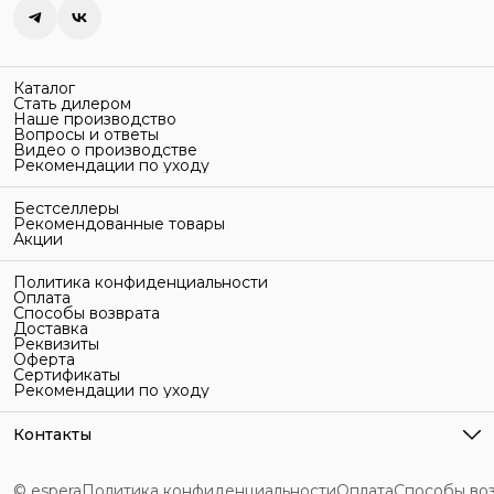
Каталог
Стать дилером
Наше производство
Вопросы и ответы
Видео о производстве
Рекомендации по уходу
Бестселлеры
Рекомендованные товары
Акции
Политика конфиденциальности
Оплата
Способы возврата
Доставка
Реквизиты
Оферта
Сертификаты
Рекомендации по уходу
Контакты
Адрес
г. Санкт-Петербург, ул. Гельсингфорсская, 3Л
© espera
Политика конфиденциальности
Оплата
Способы во
Телефон