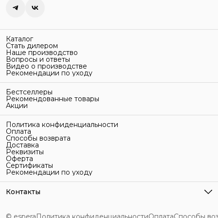
Каталог
Стать дилером
Наше производство
Вопросы и ответы
Видео о производстве
Рекомендации по уходу
Бестселлеры
Рекомендованные товары
Акции
Политика конфиденциальности
Оплата
Способы возврата
Доставка
Реквизиты
Оферта
Сертификаты
Рекомендации по уходу
Контакты
Адрес
г. Санкт-Петербург, ул. Гельсингфорсская, 3Л
© espera
Политика конфиденциальности
Оплата
Способы во
Телефон