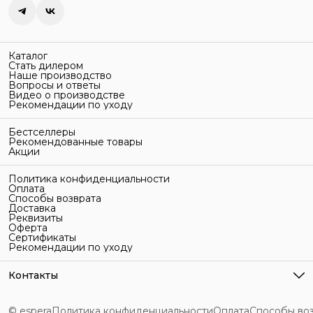
Каталог
Стать дилером
Наше производство
Вопросы и ответы
Видео о производстве
Рекомендации по уходу
Бестселлеры
Рекомендованные товары
Акции
Политика конфиденциальности
Оплата
Способы возврата
Доставка
Реквизиты
Оферта
Сертификаты
Рекомендации по уходу
Контакты
Адрес
г. Санкт-Петербург, ул. Гельсингфорсская, 3Л
© espera
Политика конфиденциальности
Оплата
Способы во
Телефон