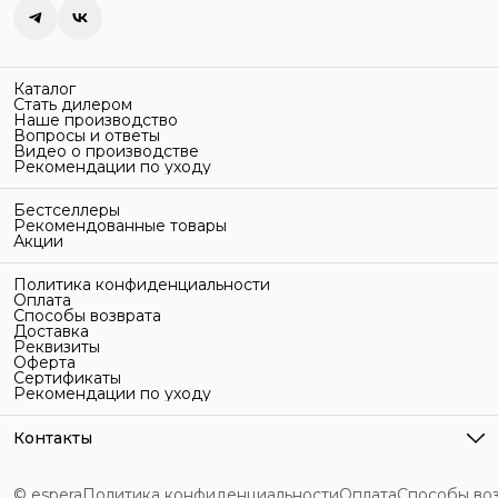
Каталог
Стать дилером
Наше производство
Вопросы и ответы
Видео о производстве
Рекомендации по уходу
Бестселлеры
Рекомендованные товары
Акции
Политика конфиденциальности
Оплата
Способы возврата
Доставка
Реквизиты
Оферта
Сертификаты
Рекомендации по уходу
Контакты
Адрес
г. Санкт-Петербург, ул. Гельсингфорсская, 3Л
© espera
Политика конфиденциальности
Оплата
Способы во
Телефон