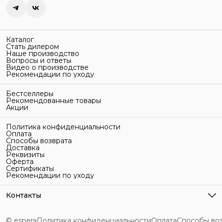
Каталог
Стать дилером
Наше производство
Вопросы и ответы
Видео о производстве
Рекомендации по уходу
Бестселлеры
Рекомендованные товары
Акции
Политика конфиденциальности
Оплата
Способы возврата
Доставка
Реквизиты
Оферта
Сертификаты
Рекомендации по уходу
Контакты
Адрес
г. Санкт-Петербург, ул. Гельсингфорсская, 3Л
© espera
Политика конфиденциальности
Оплата
Способы во
Телефон