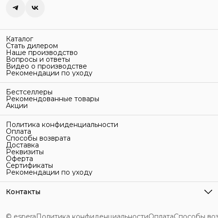
Каталог
Стать дилером
Наше производство
Вопросы и ответы
Видео о производстве
Рекомендации по уходу
Бестселлеры
Рекомендованные товары
Акции
Политика конфиденциальности
Оплата
Способы возврата
Доставка
Реквизиты
Оферта
Сертификаты
Рекомендации по уходу
Контакты
Адрес
г. Санкт-Петербург, ул. Гельсингфорсская, 3Л
© espera
Политика конфиденциальности
Оплата
Способы во
Телефон