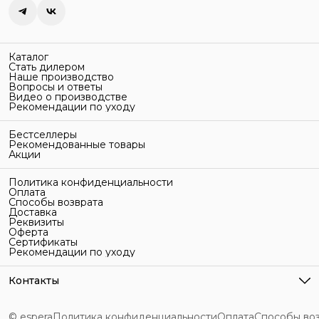
Каталог
Стать дилером
Наше производство
Вопросы и ответы
Видео о производстве
Рекомендации по уходу
Бестселлеры
Рекомендованные товары
Акции
Политика конфиденциальности
Оплата
Способы возврата
Доставка
Реквизиты
Оферта
Сертификаты
Рекомендации по уходу
Контакты
Адрес
г. Санкт-Петербург, ул. Гельсингфорсская, 3Л
© espera
Политика конфиденциальности
Оплата
Способы во
Телефон