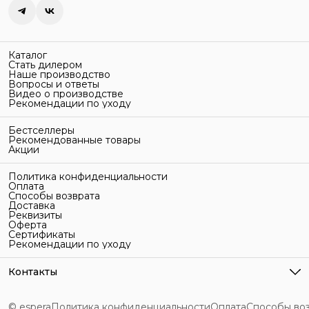
Каталог
Стать дилером
Наше производство
Вопросы и ответы
Видео о производстве
Рекомендации по уходу
Бестселлеры
Рекомендованные товары
Акции
Политика конфиденциальности
Оплата
Способы возврата
Доставка
Реквизиты
Оферта
Сертификаты
Рекомендации по уходу
Контакты
Адрес
г. Санкт-Петербург, ул. Гельсингфорсская, 3Л
© espera
Политика конфиденциальности
Оплата
Способы во
Телефон