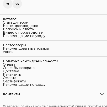
Каталог
Стать дилером
Наше производство
Вопросы и ответы
Видео о производстве
Рекомендации по уходу
Бестселлеры
Рекомендованные товары
Акции
Политика конфиденциальности
Оплата
Способы возврата
Доставка
Реквизиты
Оферта
Сертификаты
Рекомендации по уходу
Контакты
Адрес
г. Санкт-Петербург, ул. Гельсингфорсская, 3Л
© espera
Политика конфиденциальности
Оплата
Способы во
Телефон