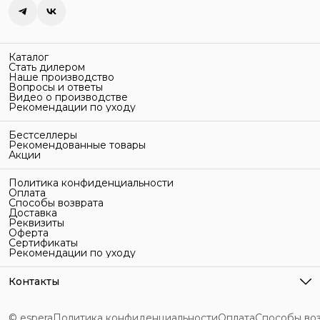
Каталог
Стать дилером
Наше производство
Вопросы и ответы
Видео о производстве
Рекомендации по уходу
Бестселлеры
Рекомендованные товары
Акции
Политика конфиденциальности
Оплата
Способы возврата
Доставка
Реквизиты
Оферта
Сертификаты
Рекомендации по уходу
Контакты
Адрес
г. Санкт-Петербург, ул. Гельсингфорсская, 3Л
© espera
Политика конфиденциальности
Оплата
Способы во
Телефон