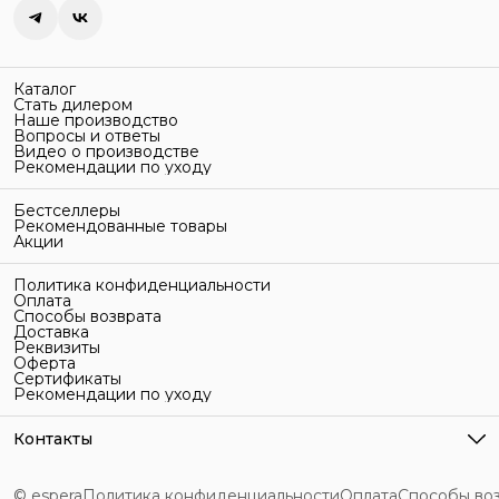
Каталог
Стать дилером
Наше производство
Вопросы и ответы
Видео о производстве
Рекомендации по уходу
Бестселлеры
Рекомендованные товары
Акции
Политика конфиденциальности
Оплата
Способы возврата
Доставка
Реквизиты
Оферта
Сертификаты
Рекомендации по уходу
Контакты
Адрес
г. Санкт-Петербург, ул. Гельсингфорсская, 3Л
© espera
Политика конфиденциальности
Оплата
Способы во
Телефон