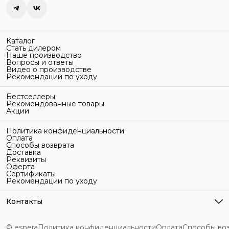
Каталог
Стать дилером
Наше производство
Вопросы и ответы
Видео о производстве
Рекомендации по уходу
Бестселлеры
Рекомендованные товары
Акции
Политика конфиденциальности
Оплата
Способы возврата
Доставка
Реквизиты
Оферта
Сертификаты
Рекомендации по уходу
Контакты
Адрес
г. Санкт-Петербург, ул. Гельсингфорсская, 3Л
© espera
Политика конфиденциальности
Оплата
Способы во
Телефон