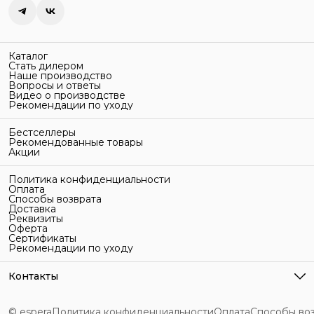
Каталог
Стать дилером
Наше производство
Вопросы и ответы
Видео о производстве
Рекомендации по уходу
Бестселлеры
Рекомендованные товары
Акции
Политика конфиденциальности
Оплата
Способы возврата
Доставка
Реквизиты
Оферта
Сертификаты
Рекомендации по уходу
Контакты
Адрес
г. Санкт-Петербург, ул. Гельсингфорсская, 3Л
© espera
Политика конфиденциальности
Оплата
Способы во
Телефон