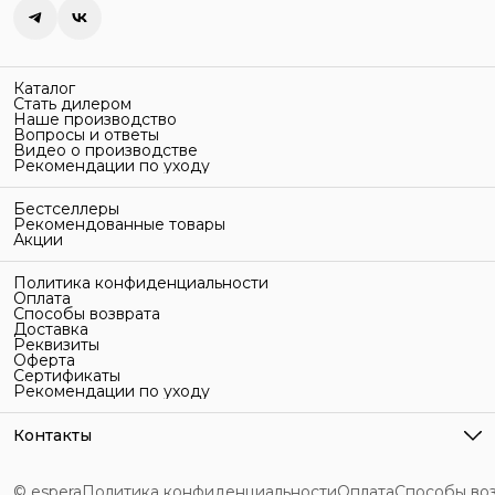
Каталог
Стать дилером
Наше производство
Вопросы и ответы
Видео о производстве
Рекомендации по уходу
Бестселлеры
Рекомендованные товары
Акции
Политика конфиденциальности
Оплата
Способы возврата
Доставка
Реквизиты
Оферта
Сертификаты
Рекомендации по уходу
Контакты
Адрес
г. Санкт-Петербург, ул. Гельсингфорсская, 3Л
© espera
Политика конфиденциальности
Оплата
Способы во
Телефон