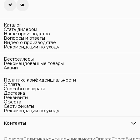
Каталог
Стать дилером
Наше производство
Вопросы и ответы
Видео о производстве
Рекомендации по уходу
Бестселлеры
Рекомендованные товары
Акции
Политика конфиденциальности
Оплата
Способы возврата
Доставка
Реквизиты
Оферта
Сертификаты
Рекомендации по уходу
Контакты
Адрес
г. Санкт-Петербург, ул. Гельсингфорсская, 3Л
© espera
Политика конфиденциальности
Оплата
Способы во
Телефон