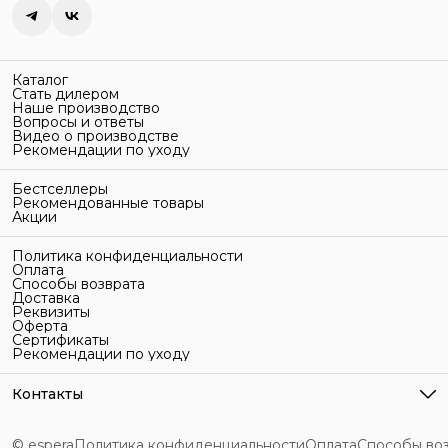
Каталог
Стать дилером
Наше производство
Вопросы и ответы
Видео о производстве
Рекомендации по уходу
Бестселлеры
Рекомендованные товары
Акции
Политика конфиденциальности
Оплата
Способы возврата
Доставка
Реквизиты
Оферта
Сертификаты
Рекомендации по уходу
Контакты
Адрес
г. Санкт-Петербург, ул. Гельсингфорсская, 3Л
© espera
Политика конфиденциальности
Оплата
Способы во
Телефон