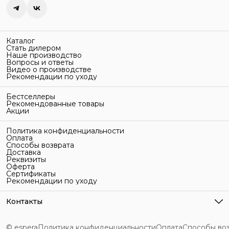
Каталог
Стать дилером
Наше производство
Вопросы и ответы
Видео о производстве
Рекомендации по уходу
Бестселлеры
Рекомендованные товары
Акции
Политика конфиденциальности
Оплата
Способы возврата
Доставка
Реквизиты
Оферта
Сертификаты
Рекомендации по уходу
Контакты
Адрес
г. Санкт-Петербург, ул. Гельсингфорсская, 3Л
© espera
Политика конфиденциальности
Оплата
Способы во
Телефон