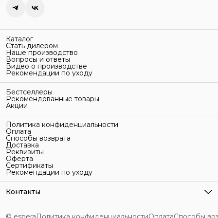
Каталог
Стать дилером
Наше производство
Вопросы и ответы
Видео о производстве
Рекомендации по уходу
Бестселлеры
Рекомендованные товары
Акции
Политика конфиденциальности
Оплата
Способы возврата
Доставка
Реквизиты
Оферта
Сертификаты
Рекомендации по уходу
Контакты
Адрес
г. Санкт-Петербург, ул. Гельсингфорсская, 3Л
© espera
Политика конфиденциальности
Оплата
Способы во
Телефон