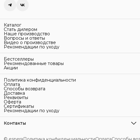
Каталог
Стать дилером
Наше производство
Вопросы и ответы
Видео о производстве
Рекомендации по уходу
Бестселлеры
Рекомендованные товары
Акции
Политика конфиденциальности
Оплата
Способы возврата
Доставка
Реквизиты
Оферта
Сертификаты
Рекомендации по уходу
Контакты
Адрес
г. Санкт-Петербург, ул. Гельсингфорсская, 3Л
© espera
Политика конфиденциальности
Оплата
Способы во
Телефон