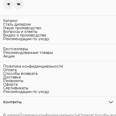
Каталог
Стать дилером
Наше производство
Вопросы и ответы
Видео о производстве
Рекомендации по уходу
Бестселлеры
Рекомендованные товары
Акции
Политика конфиденциальности
Оплата
Способы возврата
Доставка
Реквизиты
Оферта
Сертификаты
Рекомендации по уходу
Контакты
Адрес
г. Санкт-Петербург, ул. Гельсингфорсская, 3Л
© espera
Политика конфиденциальности
Оплата
Способы во
Телефон