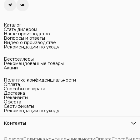
Каталог
Стать дилером
Наше производство
Вопросы и ответы
Видео о производстве
Рекомендации по уходу
Бестселлеры
Рекомендованные товары
Акции
Политика конфиденциальности
Оплата
Способы возврата
Доставка
Реквизиты
Оферта
Сертификаты
Рекомендации по уходу
Контакты
Адрес
г. Санкт-Петербург, ул. Гельсингфорсская, 3Л
© espera
Политика конфиденциальности
Оплата
Способы во
Телефон