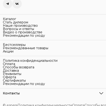
Каталог
Стать дилером
Наше производство
Вопросы и ответы
Видео о производстве
Рекомендации по уходу
Бестселлеры
Рекомендованные товары
Акции
Политика конфиденциальности
Оплата
Способы возврата
Доставка
Реквизиты
Оферта
Сертификаты
Рекомендации по уходу
Контакты
Адрес
г. Санкт-Петербург, ул. Гельсингфорсская, 3Л
© espera
Политика конфиденциальности
Оплата
Способы во
Телефон