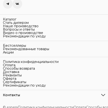
Каталог
Стать дилером
Наше производство
Вопросы и ответы
Видео о производстве
Рекомендации по уходу
Бестселлеры
Рекомендованные товары
Акции
Политика конфиденциальности
Оплата
Способы возврата
Доставка
Реквизиты
Оферта
Сертификаты
Рекомендации по уходу
Контакты
Адрес
г. Санкт-Петербург, ул. Гельсингфорсская, 3Л
© espera
Политика конфиденциальности
Оплата
Способы во
Телефон